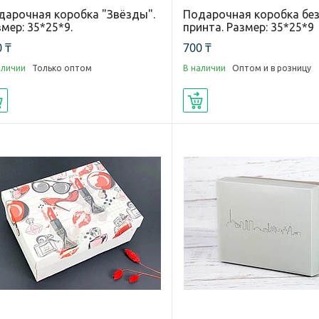
дарочная коробка "Звёзды".
Подарочная коробка бе
мер: 35*25*9.
принта. Размер: 35*25*9
 ₸
700 ₸
аличии
Только оптом
В наличии
Оптом и в розницу
Купить
Купить