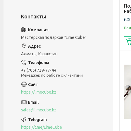
По
наб
600
Под
Мастерская подарков "Lime Cube"
Алматы, Казахстан
+7 (705) 729-77-44
Менеджер по работе с клиентами
https://limecube.kz
sales@limecube.kz
https://t.me/LimeCube