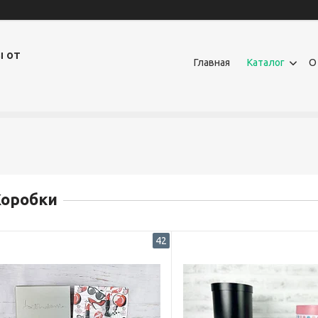
ы от
Главная
Каталог
О
Коробки
42