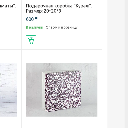
лматы".
Подарочная коробка "Кураж".
Размер: 20*20*9
600 ₸
В наличии
Оптом и в розницу
Купить