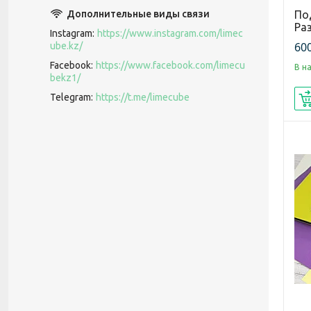
По
Ра
Instagram
https://www.instagram.com/limec
600
ube.kz/
Facebook
https://www.facebook.com/limecu
В н
bekz1/
Telegram
https://t.me/limecube