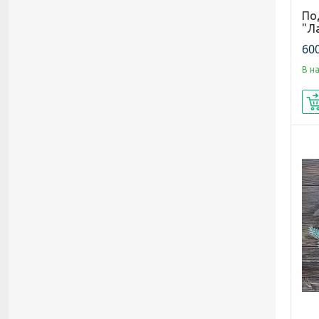
По
"Л
600
В н