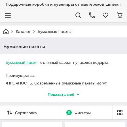
Подарочные коробки и сувениры от мастерской Limecube
Каталог
Бумажные пакеты
Бумажные пакеты
Бумажный пакет
- отличный вариант упаковки подарка.
Преимущества:
•ПРОЧНОСТЬ. Современные бумажные пакеты могут
выдержать большой вес, и в этом полиэтиленовому пакету
не проигрывают. Всё благодаря длинноволокнистой
Показать всё
структуре материала, что повышает её прочность.
•ЭКОЛОГИЧНОСТЬ. Отметим, что использование бумажного
пакета оправдывает себя только при условии, что он
Сортировка
0
Фильтры
используется многократно. В противном случае потраченное
сырье и энергия для производства пакета будут стоить