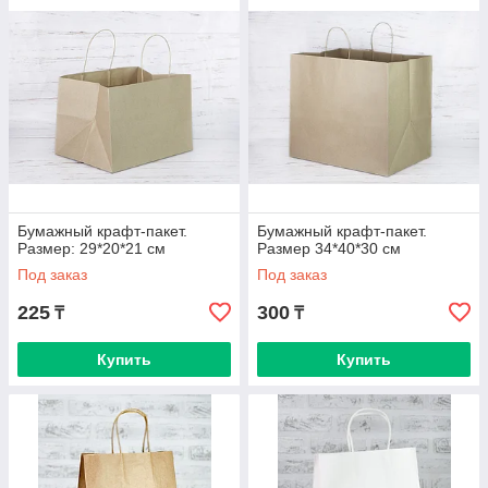
планете больше, чем принесенная польза от его
использования. Использованный пакет можно отправить на
переработку. Так же бумага быстро разлагается в почве и
является природным материалом, поэтому это бесспорно
более экологичный вариант.
• НИЗКАЯ СТОИМОСТЬ. Упаковку производят из вторичного
сырья, что делает её доступной в цене. Возможно
изготовление любых бумажных пакетов с брендированием
или без при заказе от 200 шт.
Бумажный крафт-пакет.
Бумажный крафт-пакет.
Размер: 29*20*21 см
Размер 34*40*30 см
Под заказ
Под заказ
225
300
₸
₸
Купить
Купить