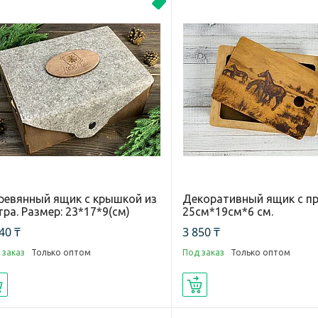
Новинка
ревянный ящик с крышкой из
Декоративный ящик с п
ра. Размер: 23*17*9(см)
25см*19см*6 см.
40 ₸
3 850 ₸
 заказ
Только оптом
Под заказ
Только оптом
Купить
Купить