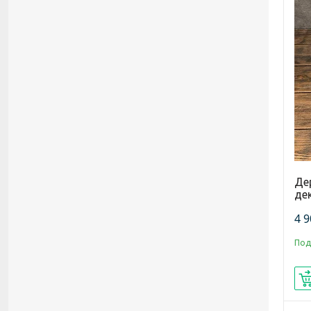
Де
де
4 9
Под