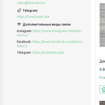
sales@limecube.kz
https://t.me/LimeCube
Instagram
https://www.instagram.com/limec
ube.kz/
Facebook
https://www.facebook.com/limecu
bekz1/
Telegram
https://t.me/limecube
Де
4 8
Под