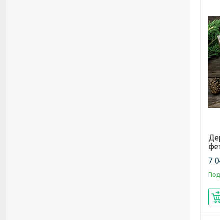
Де
фет
7 0
Под