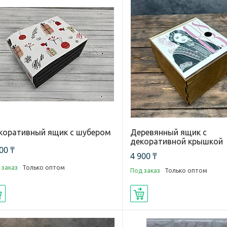
коративный ящик с шубером
Деревянный ящик с
декоративной крышкой
00 ₸
4 900 ₸
 заказ
Только оптом
Под заказ
Только оптом
Купить
Купить