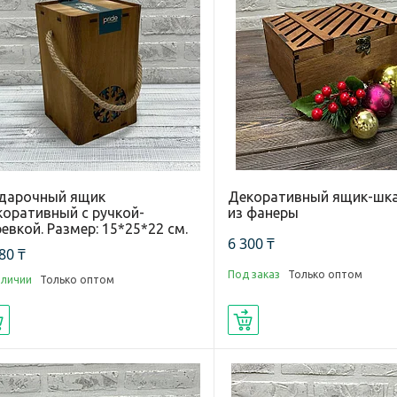
дарочный ящик
Декоративный ящик-шк
коративный с ручкой-
из фанеры
евкой. Размер: 15*25*22 см.
6 300 ₸
80 ₸
Под заказ
Только оптом
аличии
Только оптом
Купить
Купить