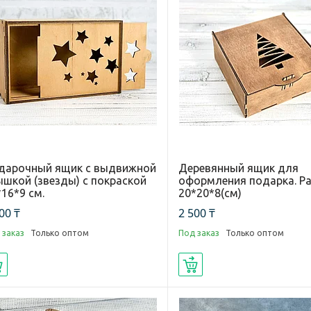
дарочный ящик с выдвижной
Деревянный ящик для
ышкой (звезды) с покраской
оформления подарка. Ра
16*9 см.
20*20*8(см)
00 ₸
2 500 ₸
 заказ
Только оптом
Под заказ
Только оптом
Купить
Купить