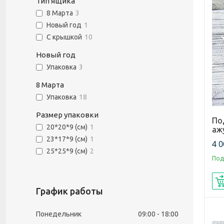
Тип ящика
8 Марта
3
Новый год
1
С крышкой
10
Новый год
Упаковка
3
8 Марта
Упаковка
18
Размер упаковки
По
20*20*9 (см)
1
аж
23*17*9 (см)
1
4 0
25*25*9 (см)
2
Под
График работы
Понедельник
09:00
18:00