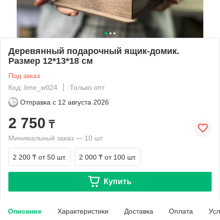
Деревянный подарочный ящик-домик.
Размер 12*13*18 см
Под заказ
Код: lime_w024
Только опт
Отправка с
12 августа 2026
2 750
₸
Минимальный заказ — 10 шт.
2 200 ₸
от 50 шт.
2 000 ₸
от 100 шт.
Купить
Описание
Характеристики
Доставка
Оплата
Усл