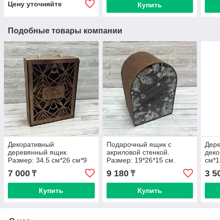
Цену уточняйте
Купить
Подобные товары компании
Декоративный
Подарочный ящик с
Дер
деревянный ящик.
акриловой стенкой.
деко
Размер: 34.5 см*26 см*9
Размер: 19*26*15 см.
см*1
см
7 000
9 180
3 5
₸
₸
Купить
Купить