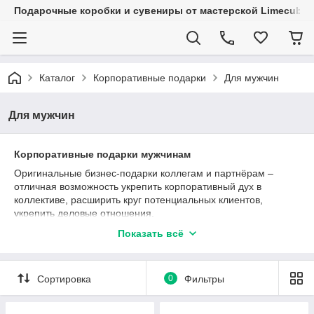
Подарочные коробки и сувениры от мастерской Limecube
Каталог
Корпоративные подарки
Для мужчин
Для мужчин
Корпоративные подарки мужчинам
Оригинальные бизнес-подарки коллегам и партнёрам –
отличная возможность укрепить корпоративный дух в
коллективе, расширить круг потенциальных клиентов,
укрепить деловые отношения.
В каталоге найдутся по-настоящему оригинальные подарки,
Показать всё
тщательно продуманные и качественно выполненные. В
предлагаемых презентах отлично сочетается
индивидуальный подход, яркость оформления и
Сортировка
0
Фильтры
практичность, которую оценит каждый представитель
сильного пола.