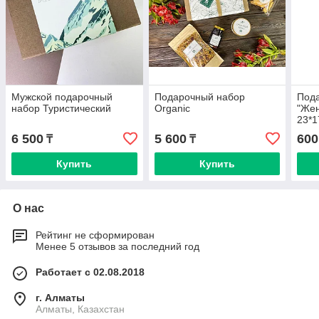
Мужской подарочный
Подарочный набор
Пода
набор Туристический
Organic
"Жен
23*1
6 500
5 600
600
₸
₸
Купить
Купить
О нас
Рейтинг не сформирован
Менее 5 отзывов за последний год
Работает с 02.08.2018
г. Алматы
Алматы, Казахстан