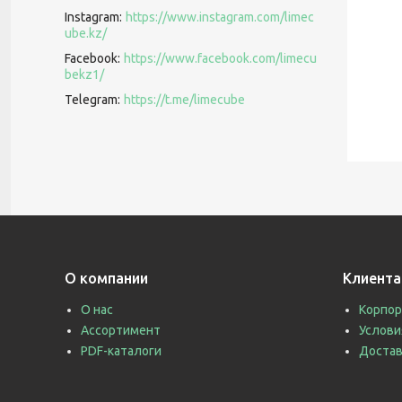
Instagram
https://www.instagram.com/limec
ube.kz/
Facebook
https://www.facebook.com/limecu
bekz1/
Telegram
https://t.me/limecube
О компании
Клиент
О нас
Корпор
Ассортимент
Услови
PDF-каталоги
Достав