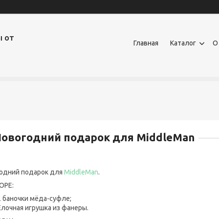
ы от
Главная
Каталог
О
овогодний подарок для MiddleMan
одний подарок для
MiddleMan
.
ОРЕ:
2 баночки мёда-суфле;
Ёлочная игрушка из фанеры.