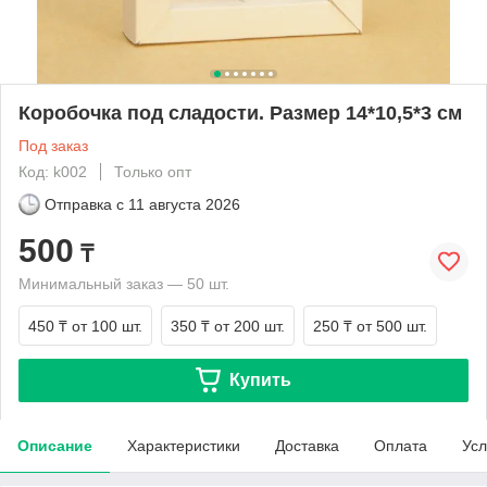
Коробочка под сладости. Размер 14*10,5*3 см
Под заказ
Код: k002
Только опт
Отправка с
11 августа 2026
500
₸
Минимальный заказ — 50 шт.
450 ₸
от 100 шт.
350 ₸
от 200 шт.
250 ₸
от 500 шт.
Купить
Описание
Характеристики
Доставка
Оплата
Усл