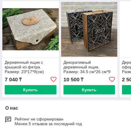
Деревянный ящик с
Декоративный
Дер
крышкой из фетра.
деревянный ящик.
офо
Размер: 23*17*9(см)
Размер: 34.5 см*26 см*9
Разм
см
7 040
10 500
2 5
₸
₸
Купить
Купить
О нас
Рейтинг не сформирован
Менее 5 отзывов за последний год