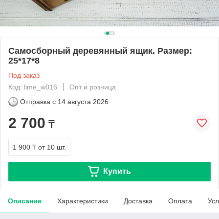
Самосборный деревянный ящик. Размер:
25*17*8
Под заказ
Код: lime_w016
Опт и розница
Отправка с
14 августа 2026
2 700
₸
1 900 ₸
от 10 шт.
Купить
Описание
Характеристики
Доставка
Оплата
Усл