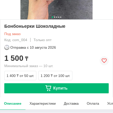
Бонбоньерки Шоколадные
Под заказ
Код: com_004
Только опт
Отправка с
10 августа 2026
1 500
₸
Минимальный заказ — 10 шт.
1 400 ₸
от 50 шт.
1 200 ₸
от 100 шт.
Купить
Описание
Характеристики
Доставка
Оплата
Усл