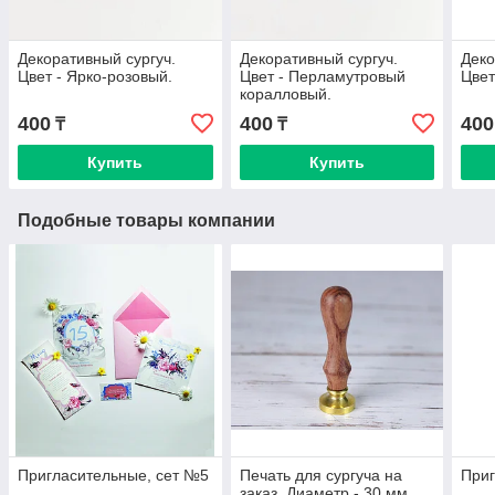
Декоративный сургуч.
Декоративный сургуч.
Деко
Цвет - Ярко-розовый.
Цвет - Перламутровый
Цвет
коралловый.
400
400
400
₸
₸
Купить
Купить
Подобные товары компании
Пригласительные, сет №5
Печать для сургуча на
Приг
заказ. Диаметр - 30 мм.