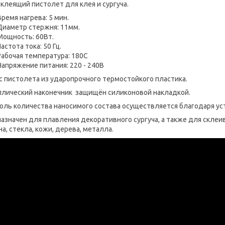
клеящий пистолет для клея и сургуча.
Время нагрева: 5 мин.
Диаметр стержня: 11мм.
Мощность: 60Вт.
Частота тока: 50 Гц.
Рабочая температура: 180С
Напряжение питания: 220 - 240В
с пистолета из ударопрочного термостойкого пластика.
лический наконечник защищён силиконовой накладкой.
оль количества наносимого состава осуществляется благодаря ус
азначен для плавления декоративного сургуча, а также для склеив
на, стекла, кожи, дерева, металла.