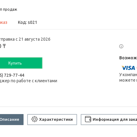
п продаж
аказ
Код:
s021
правка с 21 августа 2026
0 ₸
Купить
У компа
5) 729-77-44
можете к
жер по работе с клиентами
Описание
Характеристики
Информация для зак