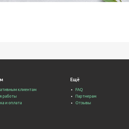
ам
Ещё
ативным клиентам
FAQ
я работы
Партнерам
ка и оплата
Отзывы