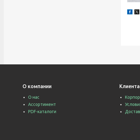
О компании
Клиент
О нас
Корпор
Ассортимент
Услови
PDF-каталоги
Достав