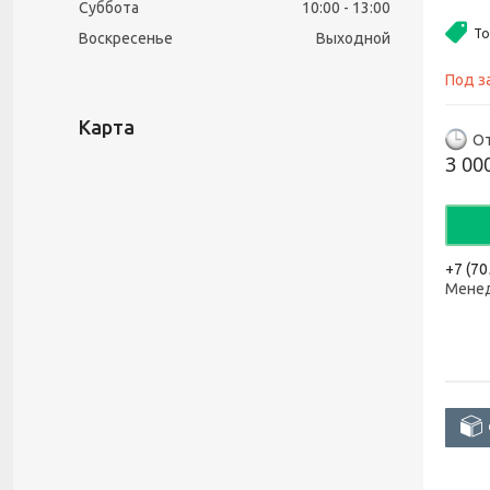
Суббота
10:00
13:00
То
Воскресенье
Выходной
Под з
Карта
От
3 00
+7 (70
Менед