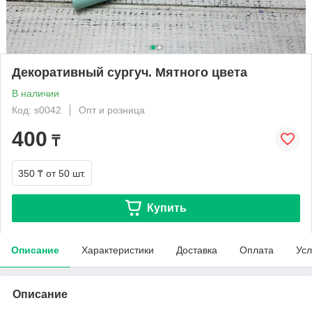
Декоративный сургуч. Мятного цвета
В наличии
Код: s0042
Опт и розница
400
₸
350 ₸
от 50 шт.
Купить
Описание
Характеристики
Доставка
Оплата
Усл
Описание