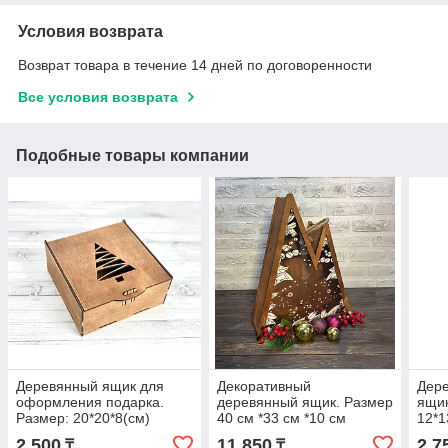
Условия возврата
Возврат товара в течение 14 дней по договоренности
Все условия возврата
Подобные товары компании
Деревянный ящик для
Декоративный
Дер
оформления подарка.
деревянный ящик. Размер
ящик
Размер: 20*20*8(см)
40 см *33 см *10 см
12*1
2 500
11 850
2 7
₸
₸