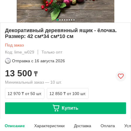
Декоративный деревянный ящик - ёлочка.
Размер: 42 см*34 см*10 см
Под заказ
Код: lime_w029
Только опт
Отправка с
16 августа 2026
13 500
₸
Минимальный заказ — 10 шт.
12 970 ₸
от 50 шт.
12 850 ₸
от 100 шт.
Купить
Описание
Характеристики
Доставка
Оплата
Усл